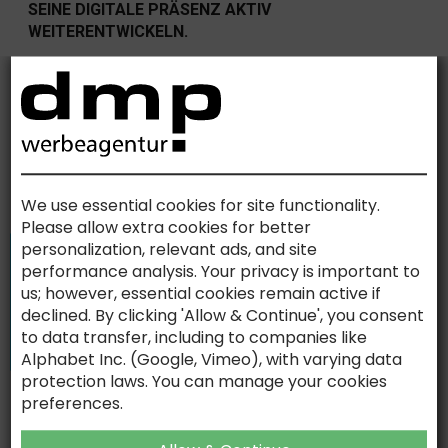
SEINE DIGITALE PRÄSENZ AKTIV
WEITERENTWICKELN.
Genau hier setzen wir an.
Der vollständige Leitfaden 2026
SIND SIE BEREIT, IHRE
KOMMUNIKATION AUF DIE NÄCHSTE
We use essential cookies for site functionality.
STUFE ZU HEBEN?
Please allow extra cookies for better
personalization, relevant ads, and site
Lassen Sie uns gemeinsam etwas schaffen
performance analysis. Your privacy is important to
KONTAKT
us; however, essential cookies remain active if
declined. By clicking 'Allow & Continue', you consent
to data transfer, including to companies like
AKTUELLE NACHRICHTEN
Alphabet Inc. (Google, Vimeo), with varying data
protection laws. You can manage your cookies
Moderne KI-Systeme erkennen Originalität, Kreativität und
preferences.
Eigenständigkeit zunehmend als Qualitätsmerkmale. Denn
Kreativität ist der Rohstoff, aus dem Vertrauen entsteht.