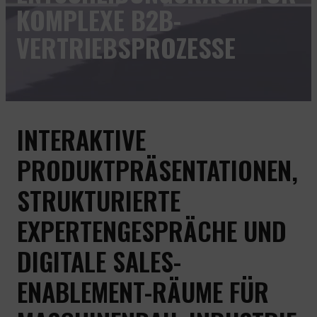
KOMPLEXE B2B-
NEWS & WISSEN
VERTRIEBSPROZESSE
INTERAKTIVE
PRODUKTPRÄSENTATIONEN,
STRUKTURIERTE
EXPERTENGESPRÄCHE UND
DIGITALE SALES-
ENABLEMENT-RÄUME FÜR