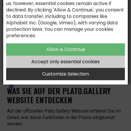
vorbereitet werden müssen.
us; however, essential cookies remain active if
declined. By clicking 'Allow & Continue', you consent
Internationale Vertriebsgespräche
to data transfer, including to companies like
Komplexe Buying Center
Alphabet Inc. (Google, Vimeo), with varying data
protection laws. You can manage your cookies
Produktvorstellungen neuer Maschinen
AI-ASSISTED. HUMAN-DRIVEN.
preferences.
Digitale Messen & Events
Kundenschulungen
Allow & Continue
After-Sales & Service
Accept only essential cookies
Management-Präsentationen
Technische Workshops
Customize Selection
WAS SIE AUF DER PLATO.GALLERY
WEBSITE ENTDECKEN
Auf der offiziellen Plato.Gallery Website erfahren Sie im
Detail, wie diese Funktionen in der Praxis eingesetzt
werden..