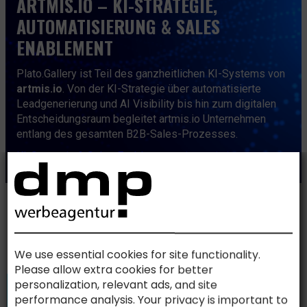
ARTMIS.IO – KI-STRATEGIE,
AUTOMATISIERUNG & SALES
ENABLEMENT
Plato.Gallery ist Teil des ganzheitlichen KI-Systems von
artmis.io
. Von der KI-Strategie über automatisierte
Leadgenerierung und AI Visibility bis hin zum digitalen
Entscheidungsraum begleitet artmis.io Unternehmen
entlang des gesamten B2B-Sales-Prozesses.
KI-Strategie & Sales Enablement mit artmis.io
WARUM INDUSTRIEUNTERNEHMEN
PLATO.GALLERY EINSETZEN
We use essential cookies for site functionality.
Plato.Gallery unterstützt Unternehmen überall dort, wo
Please allow extra cookies for better
komplexe Produkte verständlich erklärt, internationale
personalization, relevant ads, and site
Teams eingebunden und fundierte Kaufentscheidungen
performance analysis. Your privacy is important to