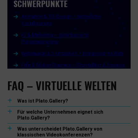
SCHWERPUNKTE
Animation & 3D-Design – technische
Visualisierung
KI & Marketing – datenbasierte
Personalisierung
Webdesign & Sichtbarkeit – Integration im Web
Film & Motion Graphics – Storytelling & Emotion
FAQ – VIRTUELLE WELTEN
Was ist Plato.Gallery?
Plato.Gallery ist der digitale Entscheidungsraum der
Für welche Unternehmen eignet sich
Werbeagentur dmp und von artmis.io. Die Plattform
Plato.Gallery?
unterstützt Industrieunternehmen dabei, komplexe
Plato.Gallery wurde speziell für erklärungsintensive B2B-
Produkte, Technologien und Lösungen interaktiv zu
Was unterscheidet Plato.Gallery von
Unternehmen entwickelt – insbesondere für
präsentieren und strukturierte Expertengespräche mit
klassischen Videokonferenzen?
Maschinenbau, Anlagenbau, Energie, Recycling,