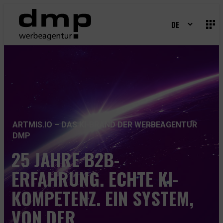
Zum
Inhalt
springen
AGENTUR
SERVICES
+
ARBEITEN
ARTMIS.IO – DAS KI-BRAND DER WERBEAGENTUR
KUNDEN
DMP
25 JAHRE B2B-
BRANCHENLÖSUNGEN
+
ERFAHRUNG. ECHTE KI-
TESTIMONIALS
KOMPETENZ. EIN SYSTEM,
CASE STUDIES
+
VON DER