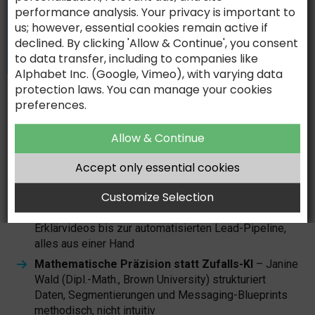
Im industriellen B2B scheitern viele Initiativen nicht an
performance analysis. Your privacy is important to
Ideen, sondern an der fehlenden Verbindung zwischen
us; however, essential cookies remain active if
Leadgenerierung, Content und Entscheidung. artmis.io
declined. By clicking 'Allow & Continue', you consent
integriert diese Disziplinen zu einem
skalierbaren
to data transfer, including to companies like
Gesamtsystem
– mit tiefem Branchenverständnis aus
Alphabet Inc. (Google, Vimeo), with varying data
Maschinen- & Anlagenbau, Energie & Umwelt,
AI-ASSISTED. HUMAN-DRIVEN.
protection laws. You can manage your cookies
Automotive-Zulieferung, Werkstoffe, Chemie und
preferences.
industrieller Software.
Was kein Wettbewerber kombiniert:
Allow & Continue
25 Jahre industrielle B2B-Erfahrung
– kein reiner
Accept only essential cookies
KI-Anbieter kennt Ihre Branchen so tief
Customize Selection
KI-Kompetenz plus Full-Service-Produktion
– von
der Strategie über 3D-Visualisierungen und
Erklärvideos bis zur automatisierten Lead-Pipeline,
alles aus einer Hand
Mathematische Präzision statt Zufalls-KI
– Janine
Wald (Dipl.-Math., Brown University) strukturiert
Daten, Segmentierungen und Messaging-Blueprints
methodisch, nicht intuitiv