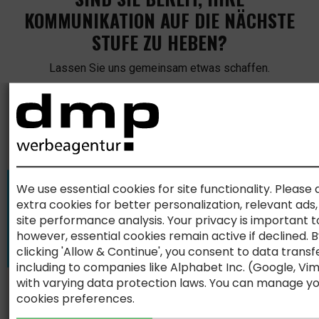
KOMMUNIKATION AUF DIE NÄCHSTE
STUFE ZU HEBEN?
Lassen Sie uns gemeinsam etwas schaffen.
KONTAKT
AKTUELLE NACHRICHTEN
Moderne KI-Systeme erkennen Originalität, Kreativität und
Eigenständigkeit zunehmend als Qualitätsmerkmale. Denn
Kreativität ist der Rohstoff, aus dem Vertrauen entsteht.
We use essential cookies for site functionality. Please 
extra cookies for better personalization, relevant ads
Leitfaden Content Marketing – KI hat die Content-Produktion
site performance analysis. Your privacy is important to
verändert. Aber sie hat nicht das Problem gelöst das
industrielle Content-Strategien scheitern lässt.
however, essential cookies remain active if declined. 
clicking 'Allow & Continue', you consent to data transf
Leitfaden Messemarketing — ChatGPT wird gefragt wer
including to companies like Alphabet Inc. (Google, Vi
ausstellt. GEO entscheidet ob Sie in der Antwort stehen.
with varying data protection laws. You can manage y
cookies preferences.
WISSEN