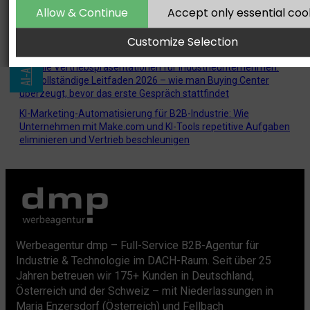
AI-ASSISTED. HUMAN-DRIVEN.
Website-Relaunch mit GEO: Die vollständige Anleitung für
Allow & Continue
Accept only essential coo
B2B-Industrieunternehmen – wie man eine bestehende
Website neu aufbaut und dabei von Anfang an für KI-
Customize Selection
Sichtbarkeit optimiert
Digitale Vertriebspräsentationen für Industrieunternehmen:
Der vollständige Leitfaden 2026 – wie man Buying Center
überzeugt, bevor das erste Gespräch stattfindet
KI-Marketing-Automatisierung für B2B-Industrie: Wie
Unternehmen mit Make.com und KI-Tools repetitive Aufgaben
eliminieren und Vertrieb beschleunigen
Werbeagentur dmp – Full-Service B2B-Agentur für
Industrie & Technologie im DACH-Raum. Seit über 25
Jahren betreuen wir 175+ Kunden in Deutschland,
Österreich und der Schweiz – mit Niederlassungen in
Maria Enzersdorf (Österreich) und Fellbach