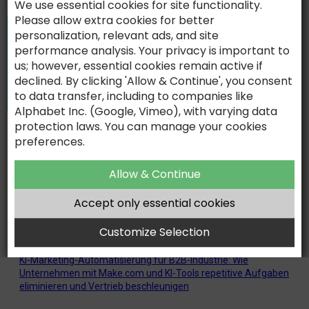
We use essential cookies for site functionality.
Eigenständigkeit zunehmend als Qualitätsmerkmale. Denn
Kreativität ist der Rohstoff, aus dem Vertrauen entsteht.
Please allow extra cookies for better
personalization, relevant ads, and site
Leitfaden Content Marketing – KI hat die Content-Produktion
performance analysis. Your privacy is important to
verändert. Aber sie hat nicht das Problem gelöst das
industrielle Content-Strategien scheitern lässt.
us; however, essential cookies remain active if
declined. By clicking 'Allow & Continue', you consent
Leitfaden Messemarketing — ChatGPT wird gefragt wer
to data transfer, including to companies like
ausstellt. GEO entscheidet ob Sie in der Antwort stehen.
Alphabet Inc. (Google, Vimeo), with varying data
AI-ASSISTED. HUMAN-DRIVEN.
protection laws. You can manage your cookies
WISSEN
preferences.
Website-Relaunch mit GEO: Die vollständige Anleitung für
B2B-Industrieunternehmen – wie man eine bestehende
Allow & Continue
Website neu aufbaut und dabei von Anfang an für KI-
Sichtbarkeit optimiert
Accept only essential cookies
Digitale Vertriebspräsentationen für Industrieunternehmen:
Der vollständige Leitfaden 2026 – wie man Buying Center
Customize Selection
überzeugt, bevor das erste Gespräch stattfindet
KI-Marketing-Automatisierung für B2B-Industrie: Wie
Unternehmen mit Make.com und KI-Tools repetitive Aufgaben
eliminieren und Vertrieb beschleunigen