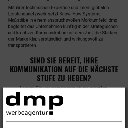
Mit ihrer technischen Expertise und ihrem globalen
Leistungsnetzwerk setzt Know-How Systems
Maßstäbe in einem anspruchsvollen Marktumfeld. dmp
begleitet das Unternehmen künftig in der strategischen
und kreativen Kommunikation mit dem Ziel, die Stärken
der Marke klar, verständlich und wirkungsvoll zu
transportieren.
SIND SIE BEREIT, IHRE
KOMMUNIKATION AUF DIE NÄCHSTE
STUFE ZU HEBEN?
Lassen Sie uns gemeinsam etwas schaffen.
KONTAKT
AKTUELLE NACHRICHTEN
Moderne KI-Systeme erkennen Originalität, Kreativität und