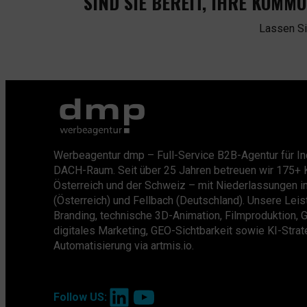
SIND SIE BEREIT, IHRE KOMM
Lassen S
Werbeagentur dmp – Full-Service B2B-Agentur für In
DACH-Raum. Seit über 25 Jahren betreuen wir 175+ 
Österreich und der Schweiz – mit Niederlassungen i
(Österreich) und Fellbach (Deutschland). Unsere Lei
Branding, technische 3D-Animation, Filmproduktion, 
digitales Marketing, GEO-Sichtbarkeit sowie KI-Stra
Automatisierung via artmis.io.
LinkedIn
YouTube
Follow US: