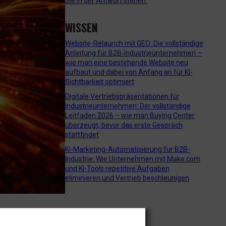
Sie in der Antwort stehen.
WISSEN
Website-Relaunch mit GEO: Die vollständige
Anleitung für B2B-Industrieunternehmen –
wie man eine bestehende Website neu
aufbaut und dabei von Anfang an für KI-
Sichtbarkeit optimiert
Digitale Vertriebspräsentationen für
Industrieunternehmen: Der vollständige
Leitfaden 2026 – wie man Buying Center
überzeugt, bevor das erste Gespräch
stattfindet
KI-Marketing-Automatisierung für B2B-
Industrie: Wie Unternehmen mit Make.com
und KI-Tools repetitive Aufgaben
eliminieren und Vertrieb beschleunigen