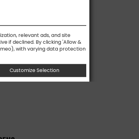
EN.
ization, relevant ads, and site
e if declined. By clicking 'Allow &
ZT ZU
Vimeo), with varying data protection
Customize Selection