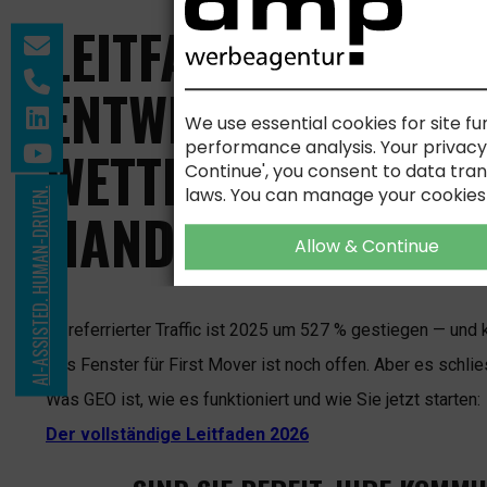
LEITFADEN GEO — 
ENTWEDER IHREN 
We use essential cookies for site fu
performance analysis. Your privacy i
WETTBEWERBERS. W
Continue', you consent to data tran
laws. You can manage your cookies
AI-ASSISTED. HUMAN-DRIVEN.
HANDELN.
Allow & Continue
KI-referrierter Traffic ist 2025 um 527 % gestiegen — und k
Das Fenster für First Mover ist noch offen. Aber es schlie
Was GEO ist, wie es funktioniert und wie Sie jetzt starten:
Der vollständige Leitfaden 2026