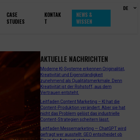
CASE
KONTAK
NEWS &
STUDIES
T
WISSEN
AKTUELLE NACHRICHTEN
Moderne KI-Systeme erkennen Originalität,
Kreativität und Eigenständigkeit
zunehmend als Qualitätsmerkmale. Denn
Kreativität ist der Rohstoff, aus dem
Vertrauen entsteht.
Leitfaden Content Marketing – KI hat die
Content-Produktion verändert. Aber sie hat
nicht das Problem gelöst das industrielle
Content-Strategien scheitern lässt.
Leitfaden Messemarketing — ChatGPT wird
gefragt wer ausstellt. GEO entscheidet ob