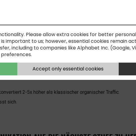
CHATGPT NENNT NAM
— ODER DEN IHRES
nctionality. Please allow extra cookies for better personal
s important to us; however, essential cookies remain activ
AS ES BEDEUTET, JET
sfer, including to companies like Alphabet Inc. (Google, 
 preferences.
Accept only essential cookies
onvertiert 2-5x höher als klassischer organischer Traffic.
sst sich.