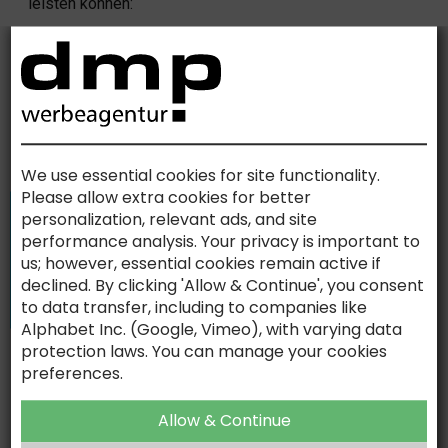
leisten können:
Der vollständige Leitfaden 2026
SIND SIE BEREIT, IHRE
KOMMUNIKATION AUF DIE NÄCHSTE
STUFE ZU HEBEN?
We use essential cookies for site functionality.
Lassen Sie uns gemeinsam etwas schaffen
Please allow extra cookies for better
personalization, relevant ads, and site
KONTAKT
performance analysis. Your privacy is important to
us; however, essential cookies remain active if
AKTUELLE NACHRICHTEN
declined. By clicking 'Allow & Continue', you consent
to data transfer, including to companies like
Moderne KI-Systeme erkennen Originalität, Kreativität und
Alphabet Inc. (Google, Vimeo), with varying data
Eigenständigkeit zunehmend als Qualitätsmerkmale. Denn
AI-ASSISTED. HUMAN-DRIVEN.
protection laws. You can manage your cookies
Kreativität ist der Rohstoff, aus dem Vertrauen entsteht.
preferences.
Leitfaden Content Marketing – KI hat die Content-Produktion
verändert. Aber sie hat nicht das Problem gelöst das
Allow & Continue
industrielle Content-Strategien scheitern lässt.