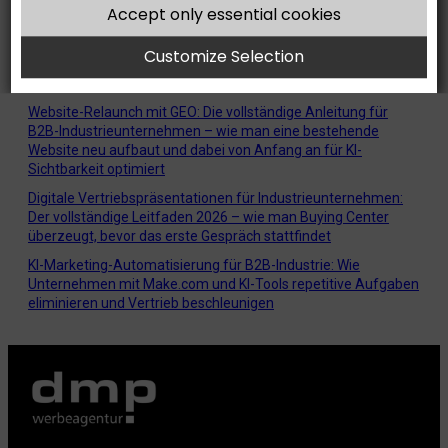
Leitfaden Messemarketing — ChatGPT wird gefragt wer
Accept only essential cookies
ausstellt. GEO entscheidet ob Sie in der Antwort stehen.
Customize Selection
WISSEN
Website-Relaunch mit GEO: Die vollständige Anleitung für
B2B-Industrieunternehmen – wie man eine bestehende
Website neu aufbaut und dabei von Anfang an für KI-
Sichtbarkeit optimiert
Digitale Vertriebspräsentationen für Industrieunternehmen:
Der vollständige Leitfaden 2026 – wie man Buying Center
überzeugt, bevor das erste Gespräch stattfindet
KI-Marketing-Automatisierung für B2B-Industrie: Wie
Unternehmen mit Make.com und KI-Tools repetitive Aufgaben
eliminieren und Vertrieb beschleunigen