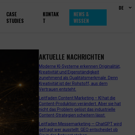
CASE
KONTAK
NEWS &
STUDIES
T
WISSEN
AKTUELLE NACHRICHTEN
Moderne KI-Systeme erkennen Originalität,
Kreativität und Eigenständigkeit
zunehmend als Qualitätsmerkmale. Denn
Kreativität ist der Rohstoff, aus dem
Vertrauen entsteht.
Leitfaden Content Marketing – KI hat die
Content-Produktion verändert. Aber sie hat
nicht das Problem gelöst das industrielle
Content-Strategien scheitern lässt.
Leitfaden Messemarketing — ChatGPT wird
gefragt wer ausstellt. GEO entscheidet ob