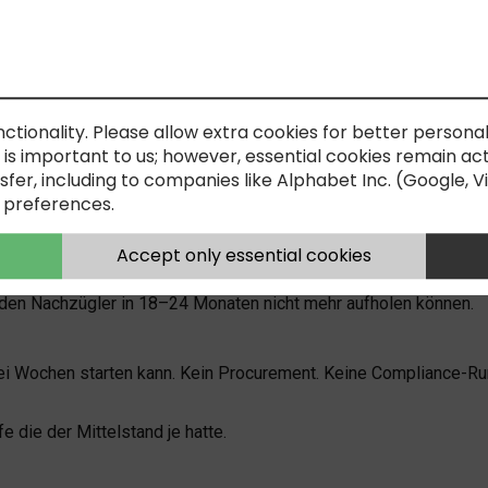
DGENERIERUNG – DAS
T MOVER IM INDUSTRI
nctionality. Please allow extra cookies for better personal
N. ABER ES SCHLIESST
s important to us; however, essential cookies remain activ
sfer, including to companies like Alphabet Inc. (Google, 
 preferences.
Accept only essential cookies
ave. Weniger als 15 % haben bisher ein laufendes System.
 den Nachzügler in 18–24 Monaten nicht mehr aufholen können.
zwei Wochen starten kann. Kein Procurement. Keine Compliance-Ru
 die der Mittelstand je hatte.