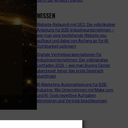
Sie in der Antwort stehen.
WISSEN
Website-Relaunch mit GEO: Die vollständige
Anleitung für B2B-Industrieunternehmen –
wie man eine bestehende Website neu
aufbaut und dabei von Anfang an für KI-
Sichtbarkeit optimiert
Digitale Vertriebspräsentationen für
Industrieunternehmen: Der vollständige
Leitfaden 2026 – wie man Buying Center
überzeugt, bevor das erste Gespräch
stattfindet
KI-Marketing-Automatisierung für B2B-
Industrie: Wie Unternehmen mit Make.com
und KI-Tools repetitive Aufgaben
eliminieren und Vertrieb beschleunigen