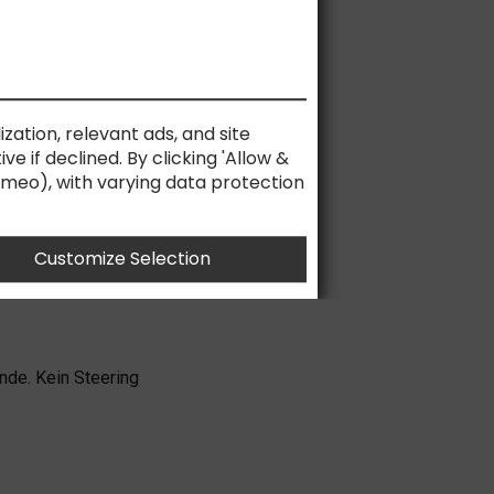
ELLEN
ization, relevant ads, and site
 SIC
e if declined. By clicking 'Allow &
Vimeo), with varying data protection
Customize Selection
nde. Kein Steering