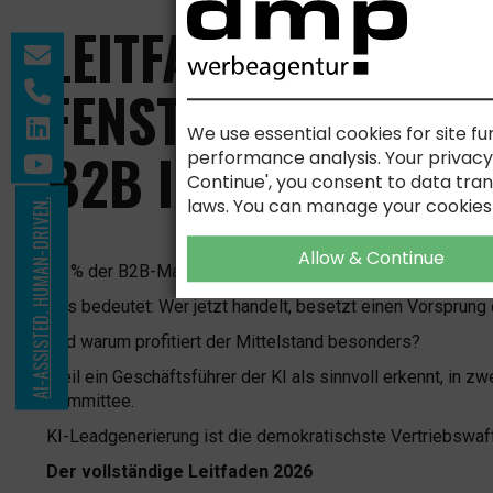
LEITFADEN KI-LEA
FENSTER FÜR FIRS
We use essential cookies for site fu
B2B IST NOCH OFFE
performance analysis. Your privacy i
Continue', you consent to data tran
laws. You can manage your cookies
AI-ASSISTED. HUMAN-DRIVEN.
Allow & Continue
86 % der B2B-Marketer im DACH-Raum sehen KI als Must-h
Das bedeutet: Wer jetzt handelt, besetzt einen Vorsprung
Und warum profitiert der Mittelstand besonders?
Weil ein Geschäftsführer der KI als sinnvoll erkennt, in 
Committee.
KI-Leadgenerierung ist die demokratischste Vertriebswaffe
Der vollständige Leitfaden 2026