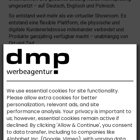
umgesetzt – auf Deutsch, Englisch und Polnisch.
So entstand weit mehr als ein virtueller Showroom. Es
entstand eine flexible Plattform, die physische und
digitale Kundenerlebnisse miteinander verbindet und
Produkte ganzjährig verfügbar macht – unabhängig von
Ort und Zeit.
Ein spannendes Beispiel dafür, wie digitale
Kommunikation heute weit über klassische Websites
und Broschüren hinausgeht.
Der vollständige Leitfaden 2026
We use essential cookies for site functionality.
SIND SIE BEREIT, IHRE
Please allow extra cookies for better
KOMMUNIKATION AUF DIE NÄCHSTE
personalization, relevant ads, and site
performance analysis. Your privacy is important to
STUFE ZU HEBEN?
us; however, essential cookies remain active if
declined. By clicking 'Allow & Continue', you consent
Lassen Sie uns gemeinsam etwas schaffen
to data transfer, including to companies like
KONTAKT
Alphabet Inc. (Google, Vimeo), with varying data