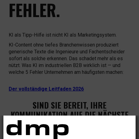
FEHLER.
KI als Tipp-Hilfe ist nicht KI als Marketingsystem.
KI-Content ohne tiefes Branchenwissen produziert
generische Texte die Ingenieure und Fachentscheider
sofort als solche erkennen. Das schadet mehr als es
nützt. Was KI im industriellen B2B wirklich ist — und
welche 5 Fehler Unternehmen am häufigsten machen:
Der vollständige Leitfaden 2026
SIND SIE BEREIT, IHRE
KOMMUNIKATION AUF DIE NÄCHSTE
STUFE ZU HEBEN?
Lassen Sie uns gemeinsam etwas schaffen