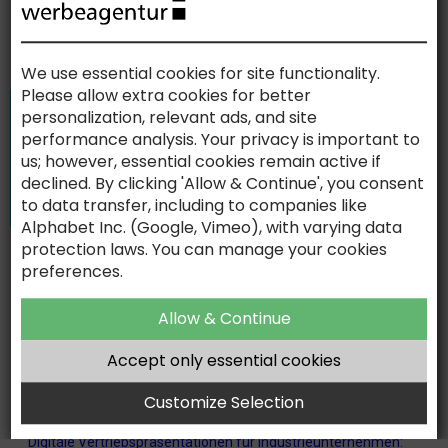
KONTAKT
We use essential cookies for site functionality.
AKTUELLE NACHRICHTEN
Please allow extra cookies for better
personalization, relevant ads, and site
Moderne KI-Systeme erkennen Originalität, Kreativität und
performance analysis. Your privacy is important to
Eigenständigkeit zunehmend als Qualitätsmerkmale. Denn
Kreativität ist der Rohstoff, aus dem Vertrauen entsteht.
us; however, essential cookies remain active if
declined. By clicking 'Allow & Continue', you consent
Leitfaden Content Marketing – KI hat die Content-Produktion
to data transfer, including to companies like
verändert. Aber sie hat nicht das Problem gelöst das
industrielle Content-Strategien scheitern lässt.
Alphabet Inc. (Google, Vimeo), with varying data
AI-ASSISTED. HUMAN-DRIVEN.
protection laws. You can manage your cookies
Leitfaden Messemarketing — ChatGPT wird gefragt wer
preferences.
ausstellt. GEO entscheidet ob Sie in der Antwort stehen.
Allow & Continue
WISSEN
Website-Relaunch mit GEO: Die vollständige Anleitung für
Accept only essential cookies
B2B-Industrieunternehmen – wie man eine bestehende
Website neu aufbaut und dabei von Anfang an für KI-
Customize Selection
Sichtbarkeit optimiert
Digitale Vertriebspräsentationen für Industrieunternehmen: